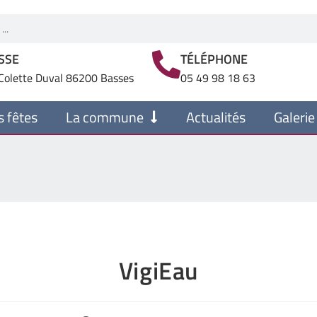
SSE
TÉLÉPHONE
Colette Duval 86200 Basses
05 49 98 18 63
s fêtes
La commune
Actualités
Galerie
VigiEau