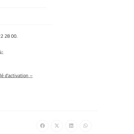
22 28 00.
s-
é d’activation –