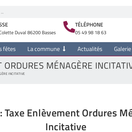
SSE
TÉLÉPHONE
Colette Duval 86200 Basses
05 49 98 18 63
s fêtes
La commune
Actualités
Galerie
T ORDURES MÉNAGÈRE INCITATI
ÈRE INCITATIVE
: Taxe Enlèvement Ordures M
Incitative