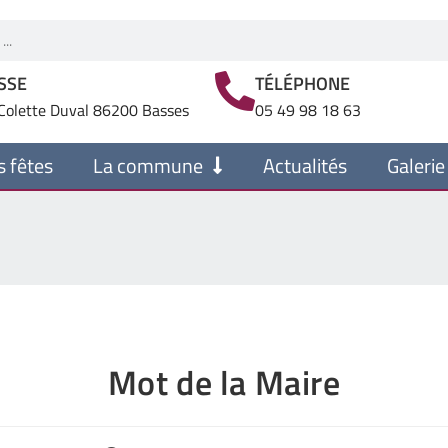
SSE
TÉLÉPHONE
Colette Duval 86200 Basses
05 49 98 18 63
s fêtes
La commune
Actualités
Galerie
Mot de la Maire