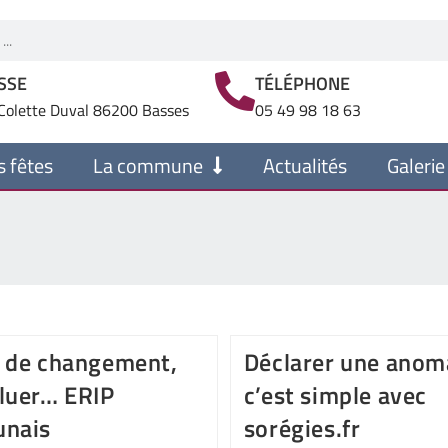
SSE
TÉLÉPHONE
Colette Duval 86200 Basses
05 49 98 18 63
s fêtes
La commune
Actualités
Galerie
 de changement,
Déclarer une anom
luer… ERIP
c’est simple avec
unais
sorégies.fr