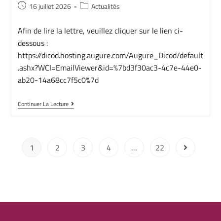
16 juillet 2026
Actualités
Afin de lire la lettre, veuillez cliquer sur le lien ci-
dessous :
https://dicod.hosting.augure.com/Augure_Dicod/default
.ashx?WCI=EmailViewer&id=%7bd3f30ac3-4c7e-44e0-
ab20-14a68cc7f5c0%7d
Continuer La Lecture
1
2
3
4
…
22